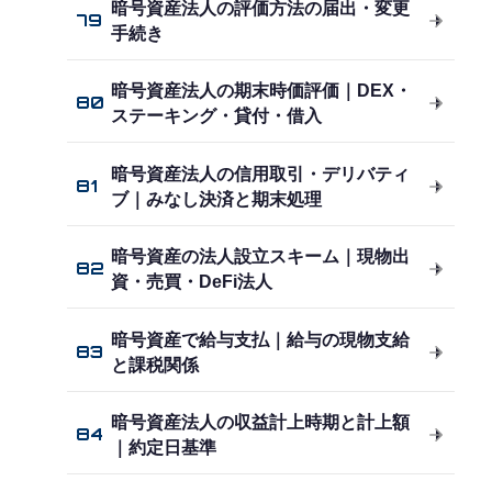
暗号資産法人の評価方法の届出・変更
79
手続き
暗号資産法人の期末時価評価｜DEX・
80
ステーキング・貸付・借入
暗号資産法人の信用取引・デリバティ
81
ブ｜みなし決済と期末処理
暗号資産の法人設立スキーム｜現物出
82
資・売買・DeFi法人
暗号資産で給与支払｜給与の現物支給
83
と課税関係
暗号資産法人の収益計上時期と計上額
84
｜約定日基準