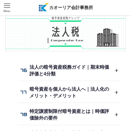
カオーリア会計事務所
Menu
法人の暗号資産税務ガイド｜期末時価
76
評価と4分類
暗号資産を個人から法人へ｜法人化の
77
メリット・デメリット
特定譲渡制限付暗号資産とは｜時価評
78
価除外の要件