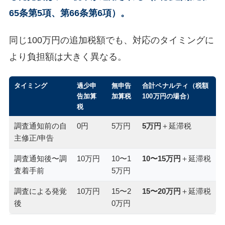
65条第5項、第66条第6項）。
同じ100万円の追加税額でも、対応のタイミングに
より負担額は大きく異なる。
タイミング
過少申
無申告
合計ペナルティ（税額
告加算
加算税
100万円の場合）
税
調査通知前の自
0円
5万円
5万円
＋延滞税
主修正/申告
調査通知後〜調
10万円
10〜1
10〜15万円
＋延滞税
査着手前
5万円
調査による発覚
10万円
15〜2
15〜20万円
＋延滞税
後
0万円