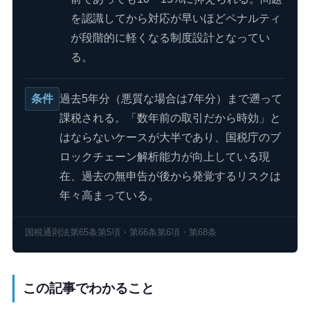
を認識してから対応が早いほどペナルティ
が段階的に軽くなる制度設計となってい
る。
条件
過去5年分（悪質な場合は7年分）まで遡って
課税される。「数年前の取引だから時効」と
はならないケースが大半であり、国税庁のブ
ロックチェーン解析能力が向上している現
在、過去の無申告が後から発覚するリスクは
年々高まっている。
国税通則法第65条第5項・第66条第6項・第68条
この記事でわかること