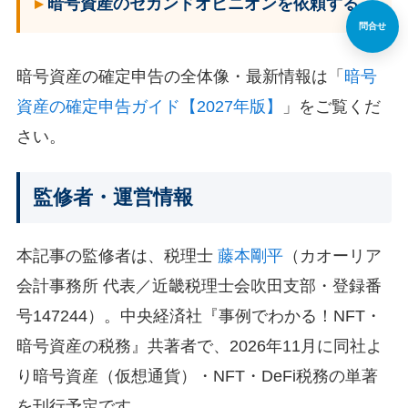
暗号資産のセカンドオピニオンを依頼する
問合せ
暗号資産の確定申告の全体像・最新情報は「
暗号
資産の確定申告ガイド【2027年版】
」をご覧くだ
さい。
監修者・運営情報
本記事の監修者は、税理士
藤本剛平
（カオーリア
会計事務所 代表／近畿税理士会吹田支部・登録番
号147244）。中央経済社『事例でわかる！NFT・
暗号資産の税務』共著者で、2026年11月に同社よ
り暗号資産（仮想通貨）・NFT・DeFi税務の単著
を刊行予定です。