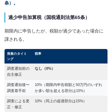
条）。
過少申告加算税（国税通則法第65条）
期限内に申告したが、税額が過少であった場合に
課される。
発覚のタイミ
税率
ング
調査通知前の
なし（0%）
自主修正
調査通知後〜
10%（期限内申告税額と50万円のいずれ
調査着手前
か多い額を超える部分は15%）
調査による更
10%（同上の超過部分は15%）
正・修正