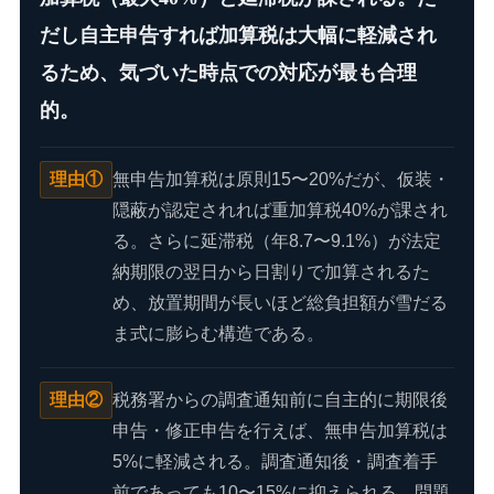
だし自主申告すれば加算税は大幅に軽減され
るため、気づいた時点での対応が最も合理
的。
理由①
無申告加算税は原則15〜20%だが、仮装・
隠蔽が認定されれば重加算税40%が課され
る。さらに延滞税（年8.7〜9.1%）が法定
納期限の翌日から日割りで加算されるた
め、放置期間が長いほど総負担額が雪だる
ま式に膨らむ構造である。
理由②
税務署からの調査通知前に自主的に期限後
申告・修正申告を行えば、無申告加算税は
5%に軽減される。調査通知後・調査着手
前であっても10〜15%に抑えられる。問題