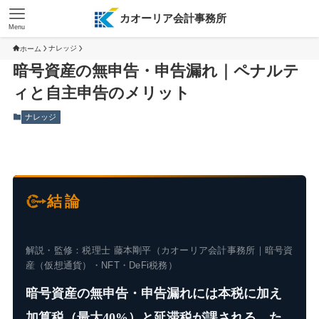
カオーリア会計事務所
Menu
ナレッジ
ホーム
暗号資産の無申告・申告漏れ｜ペナルテ
ィと自主申告のメリット
ナレッジ
結論
解説・監修：税理士 藤本剛平（カオーリア会計事務所｜暗号資
産（仮想通貨）・NFT・DeFi税務）
暗号資産の無申告・申告漏れには本税に加え
加算税（最大40%）と延滞税が課される。た