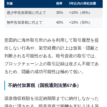
対象
税率
5年以内の再犯加重
過少申告加算税に代えて
35%
+10%（45%）
無申告加算税に代えて
40%
+10%（50%）
意図的に海外取引所のみを利用して取引履歴を提
出しない行為や、架空経費の計上は仮装・隠蔽と
判断される可能性がある。暗号資産の取引では、
ブロックチェーン上の取引記録は改ざん不能であ
るため、隠蔽の成功可能性は極めて低い。
不納付加算税（国税通則法第67条）
源泉徴収税額を法定納期限までに納付しなかった
場合に課される。暗号資産で報酬を支払う法人等