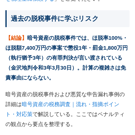
過去の脱税事件に学ぶリスク
【結論】
暗号資産の脱税事件では、ほ脱率100%・
ほ脱額7,400万円の事案で懲役1年・罰金1,800万円
（執行猶予3年）の有罪判決が言い渡されている
（金沢地判令和3年3月30日）。計算の複雑さは免
責事由にならない。
暗号資産の脱税事件および悪質な申告漏れ事例の
詳細は
暗号資産の税務調査｜流れ・指摘ポイン
ト・対応策
で解説している。ここではペナルティ
の観点から要点を整理する。