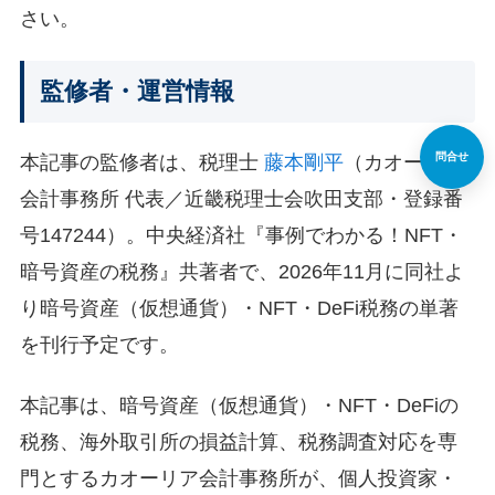
さい。
監修者・運営情報
問合せ
本記事の監修者は、税理士
藤本剛平
（カオーリア
会計事務所 代表／近畿税理士会吹田支部・登録番
号147244）。中央経済社『事例でわかる！NFT・
暗号資産の税務』共著者で、2026年11月に同社よ
り暗号資産（仮想通貨）・NFT・DeFi税務の単著
を刊行予定です。
本記事は、暗号資産（仮想通貨）・NFT・DeFiの
税務、海外取引所の損益計算、税務調査対応を専
門とするカオーリア会計事務所が、個人投資家・