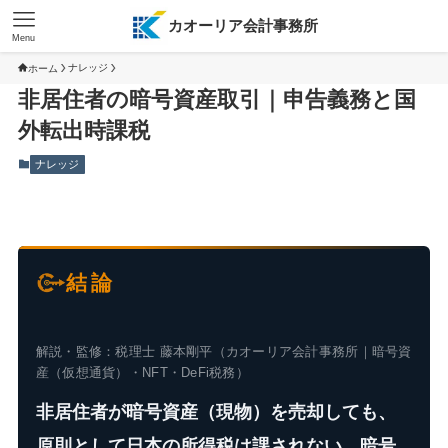
カオーリア会計事務所
Menu
ナレッジ
ホーム
非居住者の暗号資産取引｜申告義務と国
外転出時課税
ナレッジ
結論
解説・監修：税理士 藤本剛平（カオーリア会計事務所｜暗号資
産（仮想通貨）・NFT・DeFi税務）
非居住者が暗号資産（現物）を売却しても、
原則として日本の所得税は課されない。暗号