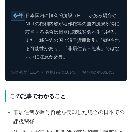
条件
日本国内に恒久的施設（PE）がある場合や、
NFTの権利内容が著作権等の国内源泉所得に
該当する場合は個別に課税関係が生じ得る。
また、移住先の国で暗号資産取引に課税され
る可能性があり、「非居住者＝無税」ではな
い点に注意が必要。
所得税法第161条 ／ 同施行令第281条 ／ 所得税法第60条の2
この記事でわかること
非居住者が暗号資産を売却した場合の日本での
課税関係