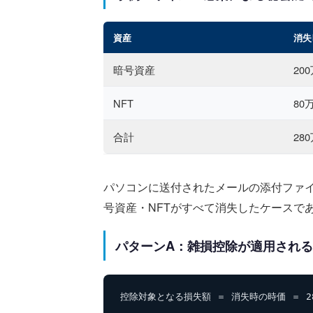
資産
消失
暗号資産
20
NFT
80
合計
28
パソコンに送付されたメールの添付ファ
号資産・NFTがすべて消失したケースで
パターンA：雑損控除が適用され
控除対象となる損失額 ＝ 消失時の時価 ＝ 2