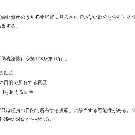
（繰延資産のうち必要経費に算入されていない部分を含む）及
該当する。
得税法施行令第178条第1項）。
る動産
の目的で所有する資産
万円を超える動産
養又は鑑賞の目的で所有する資産」に該当する可能性がある。N
損控除の対象から外れる。