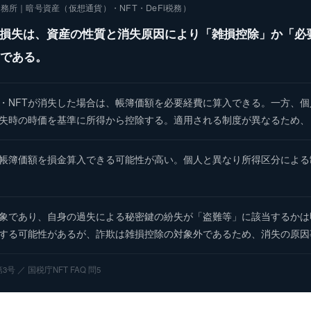
務所｜暗号資産（仮想通貨）・NFT・DeFi税務）
る損失は、資産の性質と消失原因により「雑損控除」か「必
である。
・NFTが消失した場合は、帳簿価額を必要経費に算入できる。一方、
失時の時価を基準に所得から控除する。適用される制度が異なるため、
帳簿価額を損金算入できる可能性が高い。個人と異なり所得区分による
象であり、自身の過失による秘密鍵の紛失が「盗難等」に該当するかは明
する可能性があるが、詐欺は雑損控除の対象外であるため、消失の原因
 ／ 国税庁NFT FAQ 問5