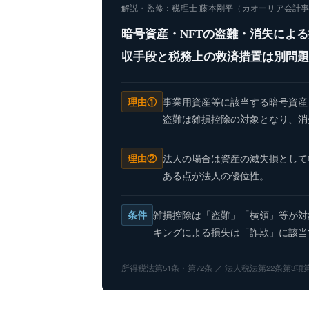
解説・監修：税理士 藤本剛平（カオーリア会計事
暗号資産・NFTの盗難・消失によ
収手段と税務上の救済措置は別問題
理由①
事業用資産等に該当する暗号資産
盗難は雑損控除の対象となり、消
理由②
法人の場合は資産の滅失損として
ある点が法人の優位性。
条件
雑損控除は「盗難」「横領」等が対
キングによる損失は「詐欺」に該当
所得税法第51条・第72条 ／ 法人税法第22条第3項第3号