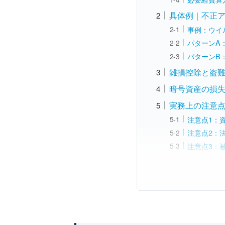
具体例｜不正ア
事例：ウイ
パターンA
パターンB
雑損控除と盗難の
暗号資産の損失
実務上の注意
注意点1：
注意点2：
注意点3：