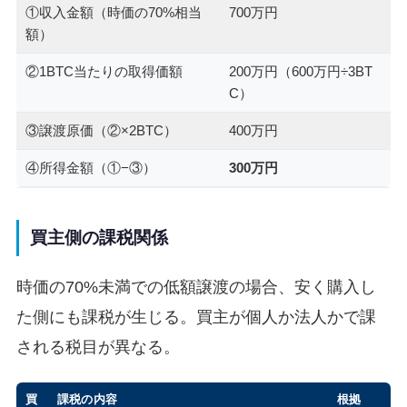
①収入金額（時価の70%相当
700万円
額）
②1BTC当たりの取得価額
200万円（600万円÷3BT
C）
③譲渡原価（②×2BTC）
400万円
④所得金額（①−③）
300万円
買主側の課税関係
時価の70%未満での低額譲渡の場合、安く購入し
た側にも課税が生じる。買主が個人か法人かで課
される税目が異なる。
買
課税の内容
根拠