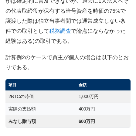
かは確定的に言及できないが、過去に1人法人へそ
の代表取締役が保有する暗号資産を時価の75%で
譲渡した際は独立当事者間では通常成立しない条
件での取引として
税務調査
で論点にならなかった
経験はある)の取引である。
計算例2のケースで買主が個人の場合は以下のとお
りである。
項目
金額
2BTCの時価
1,000万円
実際の支払額
400万円
みなし贈与額
600万円