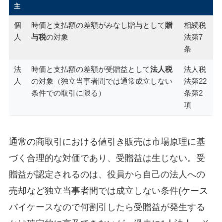
主
個
時価と支払額の差額がみなし贈与として
贈
相続税
人
与税
の対象
法第7
条
法
時価と支払額の差額が受贈益として
法人税
法人税
人
の対象（独立当事者間では通常成立しない
法第22
条件での取引に限る）
条第2
項
通常の商取引における値引き販売は市場原理に基
づく合理的な対価であり、受贈益は生じない。受
贈益が認定されるのは、役員から自己の法人への
売却など独立当事者間では成立しない条件(ケース
バイケースなので何割引したら受贈益が発生する