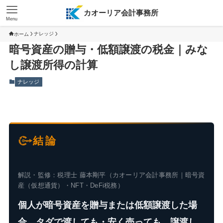
カオーリア会計事務所
Menu
ナレッジ
ホーム
暗号資産の贈与・低額譲渡の税金｜みな
し譲渡所得の計算
ナレッジ
結論
解説・監修：税理士 藤本剛平（カオーリア会計事務所｜暗号資
産（仮想通貨）・NFT・DeFi税務）
個人が暗号資産を贈与または低額譲渡した場
合、タダで渡しても・安く売っても、譲渡し