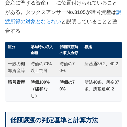
資産に準ずる資産）」に位置付けられていること
がある。タックスアンサーNo.3105が暗号資産は
譲
渡所得の対象とならない
と説明していることと整
合する。
区分
贈与時の収入
低額譲渡時
根拠
金額
の収入金額
一般の棚
時価の70%
時価の7
所基通39-2、40-2
卸資産等
以上で可
0%
暗号資産
時価100%
時価の7
所法40条、所令87
（緩和な
0%
条、所基通40-2
し）
低額譲渡の判定基準と計算方法