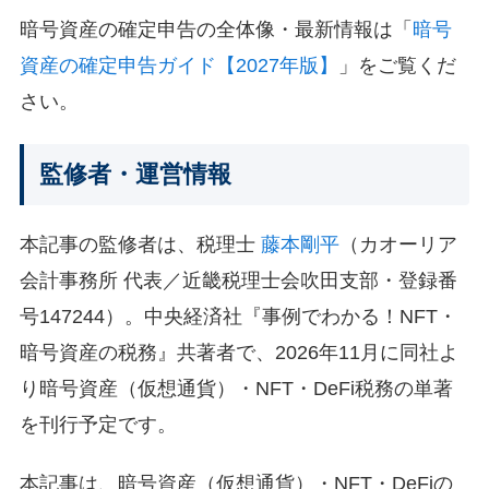
暗号資産の確定申告の全体像・最新情報は「
暗号
資産の確定申告ガイド【2027年版】
」をご覧くだ
さい。
監修者・運営情報
本記事の監修者は、税理士
藤本剛平
（カオーリア
会計事務所 代表／近畿税理士会吹田支部・登録番
号147244）。中央経済社『事例でわかる！NFT・
暗号資産の税務』共著者で、2026年11月に同社よ
り暗号資産（仮想通貨）・NFT・DeFi税務の単著
を刊行予定です。
本記事は、暗号資産（仮想通貨）・NFT・DeFiの