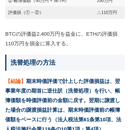
② 帳簿価額（50万円 × 5ETH）
250万円
評価損（① − ②）
△110万円
BTCの評価益2,400万円を益金に、ETHの評価損
110万円を損金に算入する。
洗替処理の方法
【結論】
期末時価評価で計上した評価損益は、翌
事業年度の期首に逆仕訳（洗替処理）を行い、帳
簿価額を時価評価前の金額に戻す。翌期に譲渡し
た場合の譲渡損益計算は、期末時価評価前の帳簿
価額をベースに行う（法人税法第61条第10項、法
人税法施行令第118条の10第1項・第4項）。