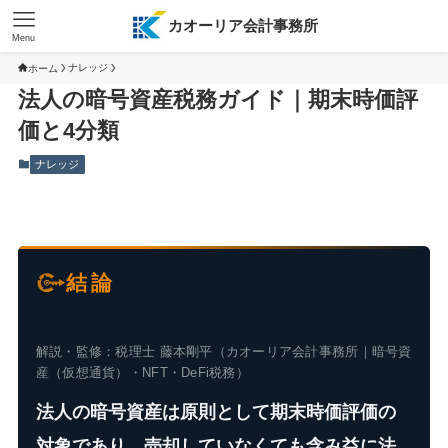
カオーリア会計事務所
Menu
ナレッジ
ホーム
法人の暗号資産税務ガイド｜期末時価評
価と4分類
ナレッジ
結論
解説・監修：税理士 藤本剛平（カオーリア会計事務所｜暗号資
産（仮想通貨）・NFT・DeFi税務）
法人の暗号資産は原則として期末時価評価の
対象であり、売却していなくても含み益に法