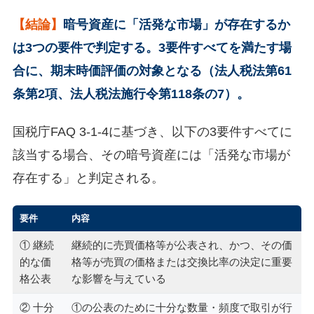
【結論】
暗号資産に「活発な市場」が存在するか
は3つの要件で判定する。3要件すべてを満たす場
合に、期末時価評価の対象となる（法人税法第61
条第2項、法人税法施行令第118条の7）。
国税庁FAQ 3-1-4に基づき、以下の3要件すべてに
該当する場合、その暗号資産には「活発な市場が
存在する」と判定される。
要件
内容
① 継続
継続的に売買価格等が公表され、かつ、その価
的な価
格等が売買の価格または交換比率の決定に重要
格公表
な影響を与えている
② 十分
①の公表のために十分な数量・頻度で取引が行