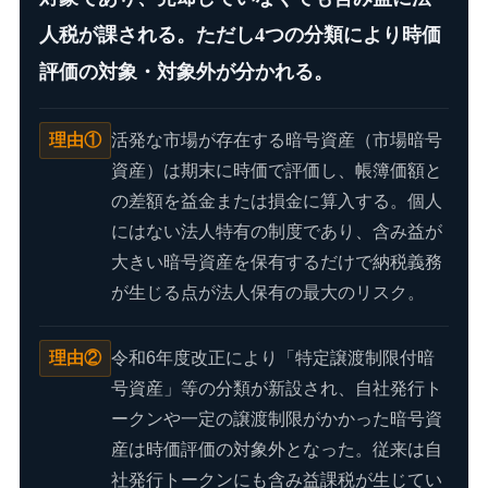
人税が課される。ただし4つの分類により時価
評価の対象・対象外が分かれる。
理由①
活発な市場が存在する暗号資産（市場暗号
資産）は期末に時価で評価し、帳簿価額と
の差額を益金または損金に算入する。個人
にはない法人特有の制度であり、含み益が
大きい暗号資産を保有するだけで納税義務
が生じる点が法人保有の最大のリスク。
理由②
令和6年度改正により「特定譲渡制限付暗
号資産」等の分類が新設され、自社発行ト
ークンや一定の譲渡制限がかかった暗号資
産は時価評価の対象外となった。従来は自
社発行トークンにも含み益課税が生じてい