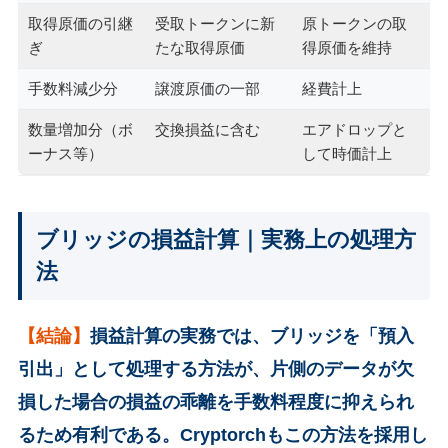
取得原価の引継
受取トークンに新
原トークンの取
ぎ
たな取得原価
得原価を維持
手数料減少分
譲渡原価の一部
経費計上
数量増加分（ボ
交換損益に含む
エアドロップと
ーナス等）
して時価計上
ブリッジの損益計算｜実務上の処理方
法
【結論】
損益計算の実務では、ブリッジを「預入
引出」として処理する方法が、片側のデータが欠
損した場合の損益の乖離を手数料程度に抑えられ
るため有利である。Cryptorchもこの方法を採用し