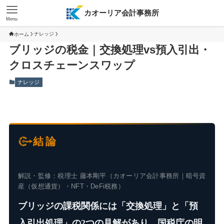
カオーリア会計事務所
Menu
ナレッジ
ホーム
ブリッジの税金｜交換処理vs預入引出・
クロスチェーンスワップ
ナレッジ
結論
解説・監修：税理士 藤本剛平（カオーリア会計事務所｜暗号資
産（仮想通貨）・NFT・DeFi税務）
ブリッジの課税関係には「交換処理」と「預
入引出処理」の2つの見解があり、国税庁の明